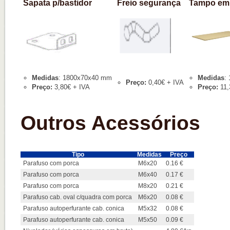
Sapata p/bastidor
Freio segurança
Tampo em
Medidas
: 1800x70x40 mm
Medidas
:
Preço:
0,40€ + IVA
Preço:
3,80€ + IVA
Preço:
11,
Outros Acessórios
Tipo
Medidas
Preço
Parafuso com porca
M6x20
0.16 €
Parafuso com porca
M6x40
0.17 €
Parafuso com porca
M8x20
0.21 €
Parafuso cab. oval c/quadra com porca
M6x20
0.08 €
Parafuso autoperfurante cab. conica
M5x32
0.08 €
Parafuso autoperfurante cab. conica
M5x50
0.09 €